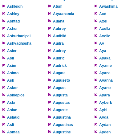
Ashleigh
Atum
Awashima
Ashley
Atyaananda
Axé
Ashtad
Auana
Axel
Ashur
Aubrey
Axella
Ashurbanipal
Audhild
Axelle
Ashvaghosha
Audra
Ay
Asier
Audrey
Aya
Asil
Audric
Ayaka
Asim
Audrick
Ayame
Asimo
Augate
Ayana
Ask
Auguseto
Ayanna
Asker
August
Ayano
Asklepios
Augusta
Ayara
Askr
Augustas
Ayberk
Aslan
Auguste
Aybi
Aslaug
Augustina
Ayda
Asli
Augustinas
Aydan
Asmaa
Augustine
Ayden