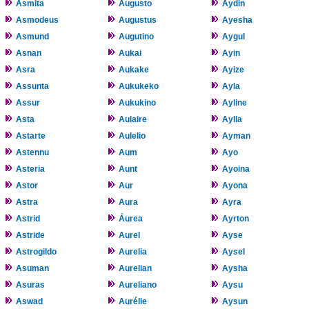
Asmita
Augusto
Aydin
Asmodeus
Augustus
Ayesha
Asmund
Augutino
Aygul
Asnan
Aukai
Ayin
Asra
Aukake
Ayize
Assunta
Aukukeko
Ayla
Assur
Aukukino
Ayline
Asta
Aulaire
Aylla
Astarte
Aulelio
Ayman
Astennu
Aum
Ayo
Asteria
Aunt
Ayoina
Astor
Aur
Ayona
Astra
Aura
Ayra
Astrid
Áurea
Ayrton
Astride
Aurel
Ayse
Astrogildo
Aurelia
Aysel
Asuman
Aurelian
Aysha
Asuras
Aureliano
Aysu
Aswad
Aurélie
Aysun