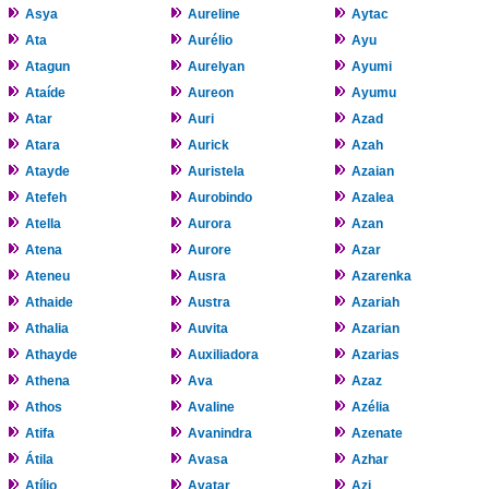
Asya
Aureline
Aytac
Ata
Aurélio
Ayu
Atagun
Aurelyan
Ayumi
Ataíde
Aureon
Ayumu
Atar
Auri
Azad
Atara
Aurick
Azah
Atayde
Auristela
Azaian
Atefeh
Aurobindo
Azalea
Atella
Aurora
Azan
Atena
Aurore
Azar
Ateneu
Ausra
Azarenka
Athaide
Austra
Azariah
Athalia
Auvita
Azarian
Athayde
Auxiliadora
Azarias
Athena
Ava
Azaz
Athos
Avaline
Azélia
Atifa
Avanindra
Azenate
Átila
Avasa
Azhar
Atílio
Avatar
Azi