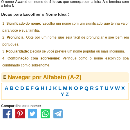
O nome
Awan
é um nome de
4 letras
que começa com a letra
A
e termina com
a letra
N
.
Dicas para Escolher o Nome Ideal:
Significado do nome:
Escolha um nome com um significado que tenha valor
para você e sua família.
Pronúncia:
Opte por um nome que seja fácil de pronunciar e soe bem em
português.
Popularidade:
Decida se você prefere um nome popular ou mais incomum.
Combinação com sobrenome:
Verifique como o nome escolhido soa
combinado com o sobrenome.
Navegar por Alfabeto (A-Z)
A
B
C
D
E
F
G
H
I
J
K
L
M
N
O
P
Q
R
S
T
U
V
W
X
Y
Z
Compartilhe este nome: