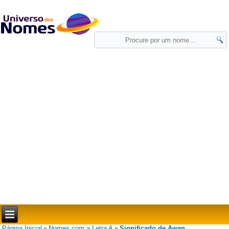
Página Inicial
Nomes com a Letra A
Significado de Awan
»
»