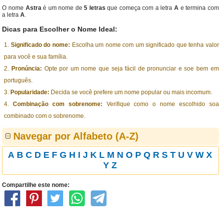
O nome
Astra
é um nome de
5 letras
que começa com a letra
A
e termina com
a letra
A
.
Dicas para Escolher o Nome Ideal:
Significado do nome:
Escolha um nome com um significado que tenha valor
para você e sua família.
Pronúncia:
Opte por um nome que seja fácil de pronunciar e soe bem em
português.
Popularidade:
Decida se você prefere um nome popular ou mais incomum.
Combinação com sobrenome:
Verifique como o nome escolhido soa
combinado com o sobrenome.
Navegar por Alfabeto (A-Z)
A
B
C
D
E
F
G
H
I
J
K
L
M
N
O
P
Q
R
S
T
U
V
W
X
Y
Z
Compartilhe este nome: