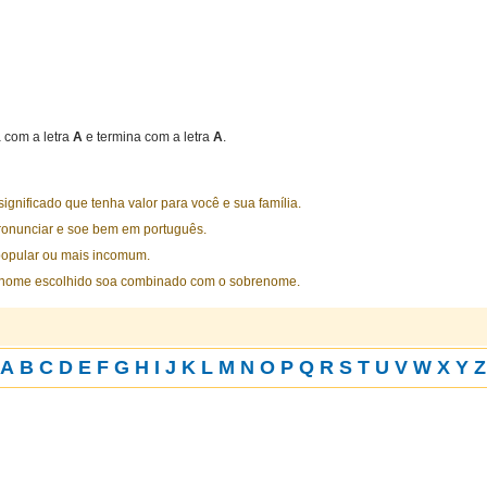
com a letra
A
e termina com a letra
A
.
nificado que tenha valor para você e sua família.
ronunciar e soe bem em português.
opular ou mais incomum.
 nome escolhido soa combinado com o sobrenome.
A
B
C
D
E
F
G
H
I
J
K
L
M
N
O
P
Q
R
S
T
U
V
W
X
Y