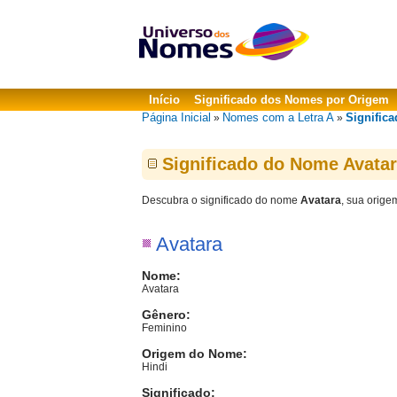
Início
Significado dos Nomes por Origem
Página Inicial
Nomes com a Letra A
Significa
»
»
Significado do Nome Avata
Descubra o significado do nome
Avatara
, sua orige
Avatara
Nome:
Avatara
Gênero:
Feminino
Origem do Nome:
Hindi
Significado: