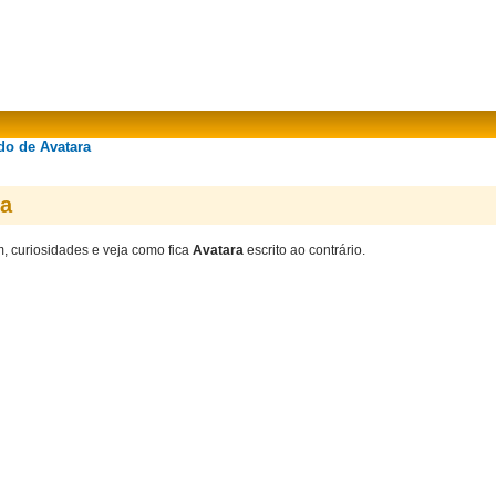
do de Avatara
ra
m, curiosidades e veja como fica
Avatara
escrito ao contrário.