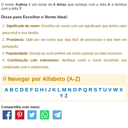
O nome
Audrey
é um nome de
6 letras
que começa com a letra
A
e termina
com a letra
Y
.
Dicas para Escolher o Nome Ideal:
Significado do nome:
Escolha um nome com um significado que tenha valor
para você e sua família.
Pronúncia:
Opte por um nome que seja fácil de pronunciar e soe bem em
português.
Popularidade:
Decida se você prefere um nome popular ou mais incomum.
Combinação com sobrenome:
Verifique como o nome escolhido soa
combinado com o sobrenome.
Navegar por Alfabeto (A-Z)
A
B
C
D
E
F
G
H
I
J
K
L
M
N
O
P
Q
R
S
T
U
V
W
X
Y
Z
Compartilhe este nome: