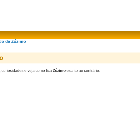
ado de Zózimo
o
, curiosidades e veja como fica
Zózimo
escrito ao contrário.