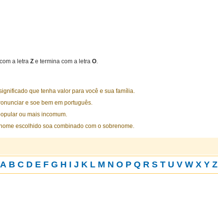
com a letra
Z
e termina com a letra
O
.
nificado que tenha valor para você e sua família.
ronunciar e soe bem em português.
opular ou mais incomum.
 nome escolhido soa combinado com o sobrenome.
A
B
C
D
E
F
G
H
I
J
K
L
M
N
O
P
Q
R
S
T
U
V
W
X
Y