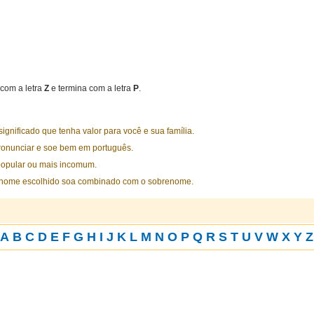
com a letra
Z
e termina com a letra
P
.
nificado que tenha valor para você e sua família.
ronunciar e soe bem em português.
opular ou mais incomum.
 nome escolhido soa combinado com o sobrenome.
A
B
C
D
E
F
G
H
I
J
K
L
M
N
O
P
Q
R
S
T
U
V
W
X
Y