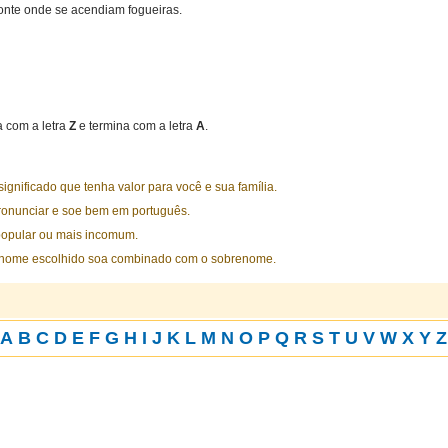
onte onde se acendiam fogueiras.
 com a letra
Z
e termina com a letra
A
.
nificado que tenha valor para você e sua família.
ronunciar e soe bem em português.
opular ou mais incomum.
 nome escolhido soa combinado com o sobrenome.
A
B
C
D
E
F
G
H
I
J
K
L
M
N
O
P
Q
R
S
T
U
V
W
X
Y