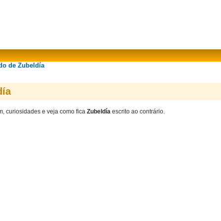
do de Zubeldía
día
m, curiosidades e veja como fica
Zubeldía
escrito ao contrário.