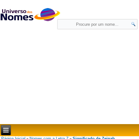
Página Inicial
Nomes com a Letra Z
Significado de Zeinab
»
»