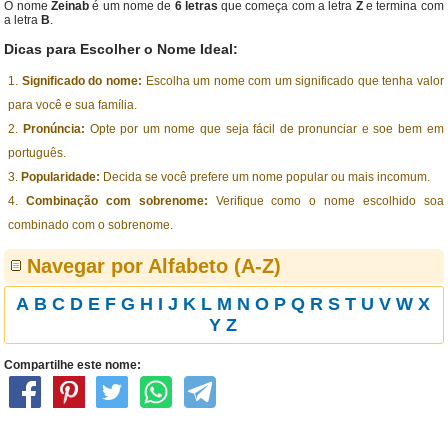
O nome
Zeinab
é um nome de
6 letras
que começa com a letra
Z
e termina com
a letra
B
.
Dicas para Escolher o Nome Ideal:
Significado do nome:
Escolha um nome com um significado que tenha valor
para você e sua família.
Pronúncia:
Opte por um nome que seja fácil de pronunciar e soe bem em
português.
Popularidade:
Decida se você prefere um nome popular ou mais incomum.
Combinação com sobrenome:
Verifique como o nome escolhido soa
combinado com o sobrenome.
Navegar por Alfabeto (A-Z)
A
B
C
D
E
F
G
H
I
J
K
L
M
N
O
P
Q
R
S
T
U
V
W
X
Y
Z
Compartilhe este nome: