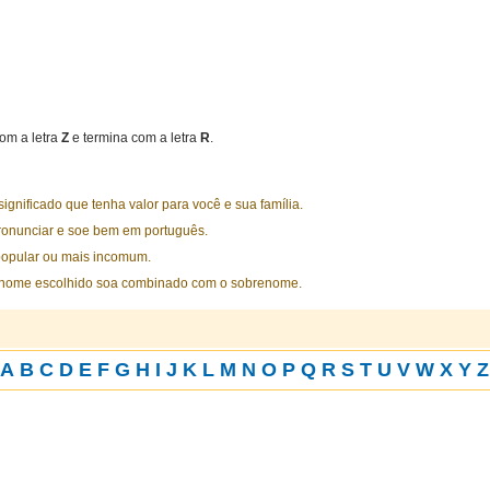
om a letra
Z
e termina com a letra
R
.
nificado que tenha valor para você e sua família.
ronunciar e soe bem em português.
opular ou mais incomum.
 nome escolhido soa combinado com o sobrenome.
A
B
C
D
E
F
G
H
I
J
K
L
M
N
O
P
Q
R
S
T
U
V
W
X
Y