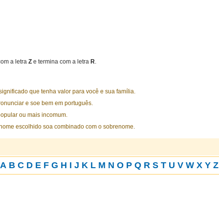
om a letra
Z
e termina com a letra
R
.
nificado que tenha valor para você e sua família.
ronunciar e soe bem em português.
opular ou mais incomum.
 nome escolhido soa combinado com o sobrenome.
A
B
C
D
E
F
G
H
I
J
K
L
M
N
O
P
Q
R
S
T
U
V
W
X
Y