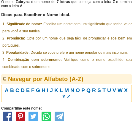
O nome
Zabryna
é um nome de
7 letras
que começa com a letra
Z
e termina
com a letra
A
.
Dicas para Escolher o Nome Ideal:
Significado do nome:
Escolha um nome com um significado que tenha valor
para você e sua família.
Pronúncia:
Opte por um nome que seja fácil de pronunciar e soe bem em
português.
Popularidade:
Decida se você prefere um nome popular ou mais incomum.
Combinação com sobrenome:
Verifique como o nome escolhido soa
combinado com o sobrenome.
Navegar por Alfabeto (A-Z)
A
B
C
D
E
F
G
H
I
J
K
L
M
N
O
P
Q
R
S
T
U
V
W
X
Y
Z
Compartilhe este nome: