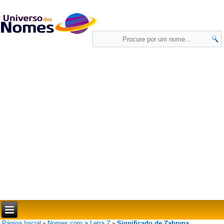
Página Inicial
Nomes com a Letra Z
Significado de Zabryna
»
»