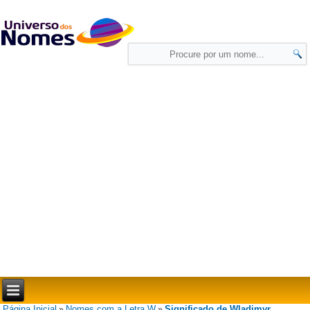
Página Inicial
Nomes com a Letra W
Significado de Wladimyr
»
»