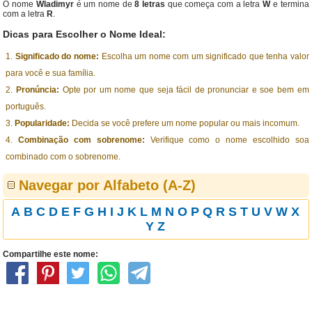
O nome
Wladimyr
é um nome de
8 letras
que começa com a letra
W
e termina
com a letra
R
.
Dicas para Escolher o Nome Ideal:
Significado do nome:
Escolha um nome com um significado que tenha valor
para você e sua família.
Pronúncia:
Opte por um nome que seja fácil de pronunciar e soe bem em
português.
Popularidade:
Decida se você prefere um nome popular ou mais incomum.
Combinação com sobrenome:
Verifique como o nome escolhido soa
combinado com o sobrenome.
Navegar por Alfabeto (A-Z)
A
B
C
D
E
F
G
H
I
J
K
L
M
N
O
P
Q
R
S
T
U
V
W
X
Y
Z
Compartilhe este nome: