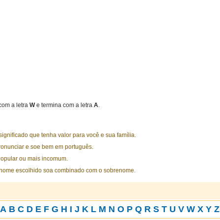
om a letra
W
e termina com a letra
A
.
nificado que tenha valor para você e sua família.
ronunciar e soe bem em português.
opular ou mais incomum.
 nome escolhido soa combinado com o sobrenome.
A
B
C
D
E
F
G
H
I
J
K
L
M
N
O
P
Q
R
S
T
U
V
W
X
Y