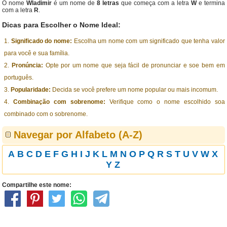
O nome
Wladimir
é um nome de
8 letras
que começa com a letra
W
e termina
com a letra
R
.
Dicas para Escolher o Nome Ideal:
Significado do nome:
Escolha um nome com um significado que tenha valor
para você e sua família.
Pronúncia:
Opte por um nome que seja fácil de pronunciar e soe bem em
português.
Popularidade:
Decida se você prefere um nome popular ou mais incomum.
Combinação com sobrenome:
Verifique como o nome escolhido soa
combinado com o sobrenome.
Navegar por Alfabeto (A-Z)
A
B
C
D
E
F
G
H
I
J
K
L
M
N
O
P
Q
R
S
T
U
V
W
X
Y
Z
Compartilhe este nome: