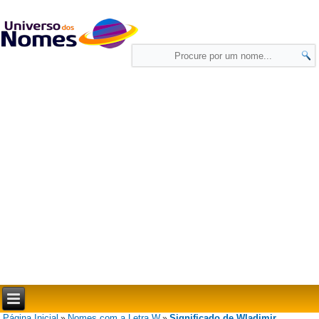
Página Inicial
Nomes com a Letra W
Significado de Wladimir
»
»