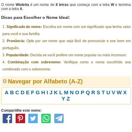
O nome
Wioletta
é um nome de
8 letras
que começa com a letra
W
e termina
com a letra
A
.
Dicas para Escolher o Nome Ideal:
Significado do nome:
Escolha um nome com um significado que tenha valor
para você e sua família.
Pronúncia:
Opte por um nome que seja fácil de pronunciar e soe bem em
português.
Popularidade:
Decida se você prefere um nome popular ou mais incomum.
Combinação com sobrenome:
Verifique como o nome escolhido soa
combinado com o sobrenome.
Navegar por Alfabeto (A-Z)
A
B
C
D
E
F
G
H
I
J
K
L
M
N
O
P
Q
R
S
T
U
V
W
X
Y
Z
Compartilhe este nome: