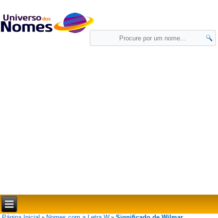
Página Inicial
Nomes com a Letra W
Significado de Wilmar
»
»