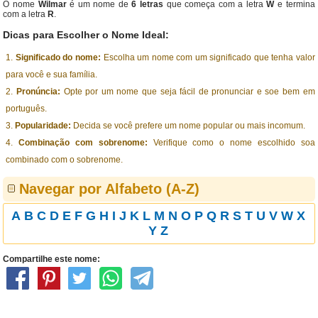
O nome
Wilmar
é um nome de
6 letras
que começa com a letra
W
e termina
com a letra
R
.
Dicas para Escolher o Nome Ideal:
Significado do nome:
Escolha um nome com um significado que tenha valor
para você e sua família.
Pronúncia:
Opte por um nome que seja fácil de pronunciar e soe bem em
português.
Popularidade:
Decida se você prefere um nome popular ou mais incomum.
Combinação com sobrenome:
Verifique como o nome escolhido soa
combinado com o sobrenome.
Navegar por Alfabeto (A-Z)
A
B
C
D
E
F
G
H
I
J
K
L
M
N
O
P
Q
R
S
T
U
V
W
X
Y
Z
Compartilhe este nome: