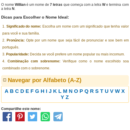
O nome
Willian
é um nome de
7 letras
que começa com a letra
W
e termina com
a letra
N
.
Dicas para Escolher o Nome Ideal:
Significado do nome:
Escolha um nome com um significado que tenha valor
para você e sua família.
Pronúncia:
Opte por um nome que seja fácil de pronunciar e soe bem em
português.
Popularidade:
Decida se você prefere um nome popular ou mais incomum.
Combinação com sobrenome:
Verifique como o nome escolhido soa
combinado com o sobrenome.
Navegar por Alfabeto (A-Z)
A
B
C
D
E
F
G
H
I
J
K
L
M
N
O
P
Q
R
S
T
U
V
W
X
Y
Z
Compartilhe este nome: