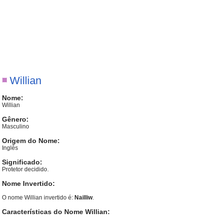
Willian
Nome:
Willian
Gênero:
Masculino
Origem do Nome:
Inglês
Significado:
Protetor decidido.
Nome Invertido:
O nome Willian invertido é:
Nailliw
.
Características do Nome Willian: