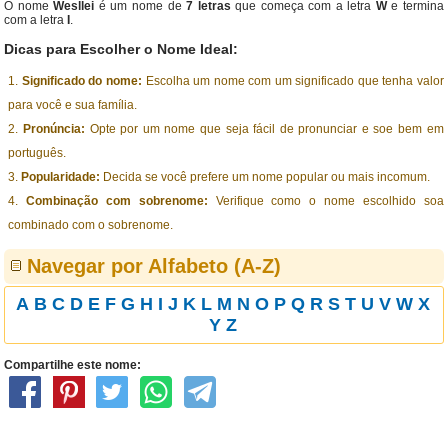
O nome
Wesllei
é um nome de
7 letras
que começa com a letra
W
e termina
com a letra
I
.
Dicas para Escolher o Nome Ideal:
Significado do nome:
Escolha um nome com um significado que tenha valor
para você e sua família.
Pronúncia:
Opte por um nome que seja fácil de pronunciar e soe bem em
português.
Popularidade:
Decida se você prefere um nome popular ou mais incomum.
Combinação com sobrenome:
Verifique como o nome escolhido soa
combinado com o sobrenome.
Navegar por Alfabeto (A-Z)
A
B
C
D
E
F
G
H
I
J
K
L
M
N
O
P
Q
R
S
T
U
V
W
X
Y
Z
Compartilhe este nome: