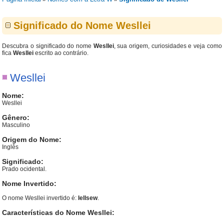
Significado do Nome Wesllei
Descubra o significado do nome
Wesllei
, sua origem, curiosidades e veja como
fica
Wesllei
escrito ao contrário.
Wesllei
Nome:
Wesllei
Gênero:
Masculino
Origem do Nome:
Inglês
Significado:
Prado ocidental.
Nome Invertido:
O nome Wesllei invertido é:
Iellsew
.
Características do Nome Wesllei: