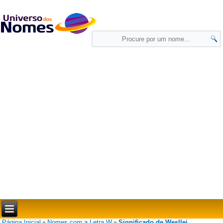
Página Inicial
Nomes com a Letra W
Significado de Wesllei
»
»