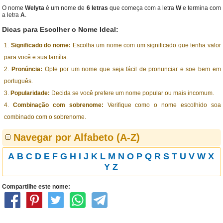
O nome
Welyta
é um nome de
6 letras
que começa com a letra
W
e termina com
a letra
A
.
Dicas para Escolher o Nome Ideal:
Significado do nome:
Escolha um nome com um significado que tenha valor
para você e sua família.
Pronúncia:
Opte por um nome que seja fácil de pronunciar e soe bem em
português.
Popularidade:
Decida se você prefere um nome popular ou mais incomum.
Combinação com sobrenome:
Verifique como o nome escolhido soa
combinado com o sobrenome.
Navegar por Alfabeto (A-Z)
A
B
C
D
E
F
G
H
I
J
K
L
M
N
O
P
Q
R
S
T
U
V
W
X
Y
Z
Compartilhe este nome: