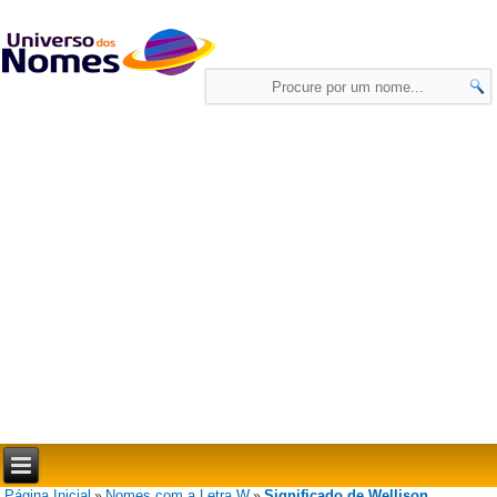
Página Inicial
Nomes com a Letra W
Significado de Wellison
»
»