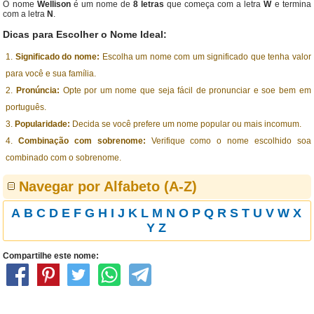
O nome
Wellison
é um nome de
8 letras
que começa com a letra
W
e termina
com a letra
N
.
Dicas para Escolher o Nome Ideal:
Significado do nome:
Escolha um nome com um significado que tenha valor
para você e sua família.
Pronúncia:
Opte por um nome que seja fácil de pronunciar e soe bem em
português.
Popularidade:
Decida se você prefere um nome popular ou mais incomum.
Combinação com sobrenome:
Verifique como o nome escolhido soa
combinado com o sobrenome.
Navegar por Alfabeto (A-Z)
A
B
C
D
E
F
G
H
I
J
K
L
M
N
O
P
Q
R
S
T
U
V
W
X
Y
Z
Compartilhe este nome: