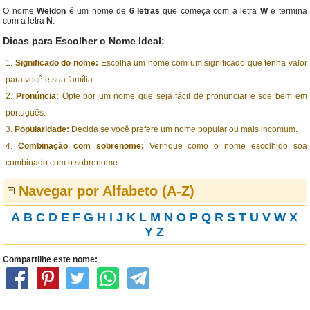
O nome
Weldon
é um nome de
6 letras
que começa com a letra
W
e termina
com a letra
N
.
Dicas para Escolher o Nome Ideal:
Significado do nome:
Escolha um nome com um significado que tenha valor
para você e sua família.
Pronúncia:
Opte por um nome que seja fácil de pronunciar e soe bem em
português.
Popularidade:
Decida se você prefere um nome popular ou mais incomum.
Combinação com sobrenome:
Verifique como o nome escolhido soa
combinado com o sobrenome.
Navegar por Alfabeto (A-Z)
A
B
C
D
E
F
G
H
I
J
K
L
M
N
O
P
Q
R
S
T
U
V
W
X
Y
Z
Compartilhe este nome: