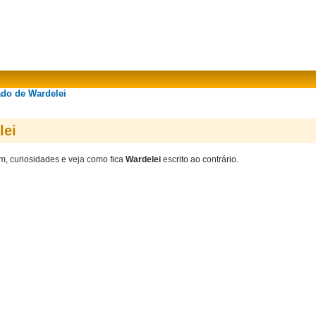
ado de Wardelei
lei
em, curiosidades e veja como fica
Wardelei
escrito ao contrário.