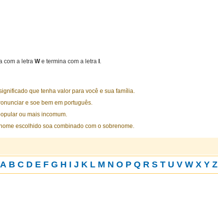
 com a letra
W
e termina com a letra
I
.
nificado que tenha valor para você e sua família.
ronunciar e soe bem em português.
opular ou mais incomum.
 nome escolhido soa combinado com o sobrenome.
A
B
C
D
E
F
G
H
I
J
K
L
M
N
O
P
Q
R
S
T
U
V
W
X
Y