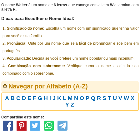
O nome
Walter
é um nome de
6 letras
que começa com a letra
W
e termina com
a letra
R
.
Dicas para Escolher o Nome Ideal:
Significado do nome:
Escolha um nome com um significado que tenha valor
para você e sua família.
Pronúncia:
Opte por um nome que seja fácil de pronunciar e soe bem em
português.
Popularidade:
Decida se você prefere um nome popular ou mais incomum.
Combinação com sobrenome:
Verifique como o nome escolhido soa
combinado com o sobrenome.
Navegar por Alfabeto (A-Z)
A
B
C
D
E
F
G
H
I
J
K
L
M
N
O
P
Q
R
S
T
U
V
W
X
Y
Z
Compartilhe este nome: