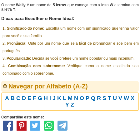
O nome
Wally
é um nome de
5 letras
que começa com a letra
W
e termina com
a letra
Y
.
Dicas para Escolher o Nome Ideal:
Significado do nome:
Escolha um nome com um significado que tenha valor
para você e sua família.
Pronúncia:
Opte por um nome que seja fácil de pronunciar e soe bem em
português.
Popularidade:
Decida se você prefere um nome popular ou mais incomum.
Combinação com sobrenome:
Verifique como o nome escolhido soa
combinado com o sobrenome.
Navegar por Alfabeto (A-Z)
A
B
C
D
E
F
G
H
I
J
K
L
M
N
O
P
Q
R
S
T
U
V
W
X
Y
Z
Compartilhe este nome: