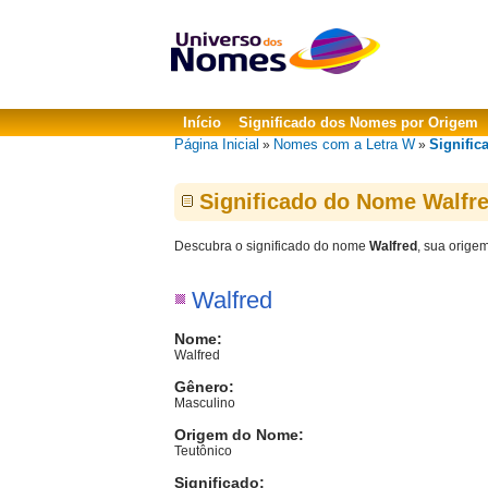
Início
Significado dos Nomes por Origem
Página Inicial
Nomes com a Letra W
Signific
»
»
Significado do Nome Walfr
Descubra o significado do nome
Walfred
, sua orige
Walfred
Nome:
Walfred
Gênero:
Masculino
Origem do Nome:
Teutônico
Significado: