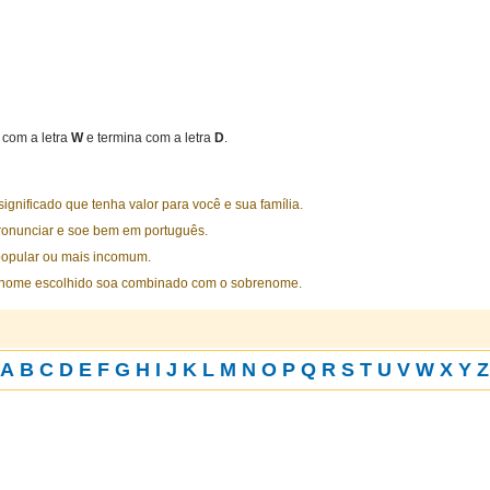
com a letra
W
e termina com a letra
D
.
nificado que tenha valor para você e sua família.
ronunciar e soe bem em português.
opular ou mais incomum.
 nome escolhido soa combinado com o sobrenome.
A
B
C
D
E
F
G
H
I
J
K
L
M
N
O
P
Q
R
S
T
U
V
W
X
Y