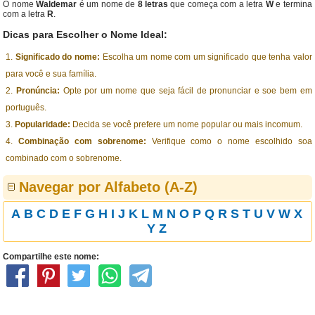
O nome
Waldemar
é um nome de
8 letras
que começa com a letra
W
e termina
com a letra
R
.
Dicas para Escolher o Nome Ideal:
Significado do nome:
Escolha um nome com um significado que tenha valor
para você e sua família.
Pronúncia:
Opte por um nome que seja fácil de pronunciar e soe bem em
português.
Popularidade:
Decida se você prefere um nome popular ou mais incomum.
Combinação com sobrenome:
Verifique como o nome escolhido soa
combinado com o sobrenome.
Navegar por Alfabeto (A-Z)
A
B
C
D
E
F
G
H
I
J
K
L
M
N
O
P
Q
R
S
T
U
V
W
X
Y
Z
Compartilhe este nome: