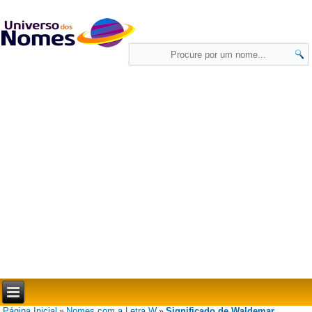
Página Inicial
Nomes com a Letra W
Significado de Waldemar
»
»