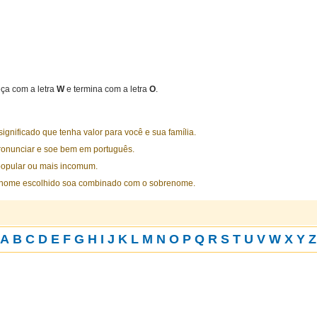
a com a letra
W
e termina com a letra
O
.
nificado que tenha valor para você e sua família.
ronunciar e soe bem em português.
opular ou mais incomum.
 nome escolhido soa combinado com o sobrenome.
A
B
C
D
E
F
G
H
I
J
K
L
M
N
O
P
Q
R
S
T
U
V
W
X
Y