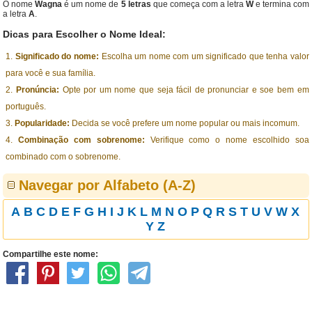
O nome
Wagna
é um nome de
5 letras
que começa com a letra
W
e termina com
a letra
A
.
Dicas para Escolher o Nome Ideal:
Significado do nome:
Escolha um nome com um significado que tenha valor
para você e sua família.
Pronúncia:
Opte por um nome que seja fácil de pronunciar e soe bem em
português.
Popularidade:
Decida se você prefere um nome popular ou mais incomum.
Combinação com sobrenome:
Verifique como o nome escolhido soa
combinado com o sobrenome.
Navegar por Alfabeto (A-Z)
A
B
C
D
E
F
G
H
I
J
K
L
M
N
O
P
Q
R
S
T
U
V
W
X
Y
Z
Compartilhe este nome: