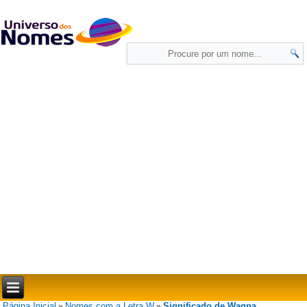
Página Inicial
Nomes com a Letra W
Significado de Wagna
»
»