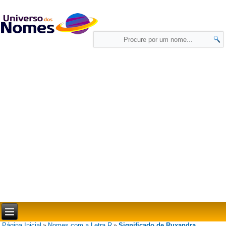
Página Inicial
Nomes com a Letra R
Significado de Ruxandra
»
»