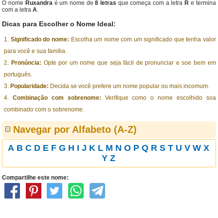
O nome
Ruxandra
é um nome de
8 letras
que começa com a letra
R
e termina
com a letra
A
.
Dicas para Escolher o Nome Ideal:
Significado do nome:
Escolha um nome com um significado que tenha valor
para você e sua família.
Pronúncia:
Opte por um nome que seja fácil de pronunciar e soe bem em
português.
Popularidade:
Decida se você prefere um nome popular ou mais incomum.
Combinação com sobrenome:
Verifique como o nome escolhido soa
combinado com o sobrenome.
Navegar por Alfabeto (A-Z)
A
B
C
D
E
F
G
H
I
J
K
L
M
N
O
P
Q
R
S
T
U
V
W
X
Y
Z
Compartilhe este nome: