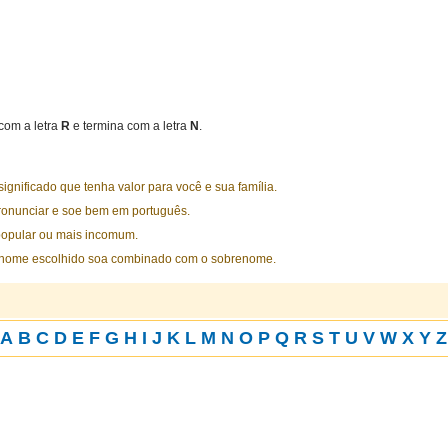
om a letra
R
e termina com a letra
N
.
nificado que tenha valor para você e sua família.
ronunciar e soe bem em português.
opular ou mais incomum.
 nome escolhido soa combinado com o sobrenome.
A
B
C
D
E
F
G
H
I
J
K
L
M
N
O
P
Q
R
S
T
U
V
W
X
Y