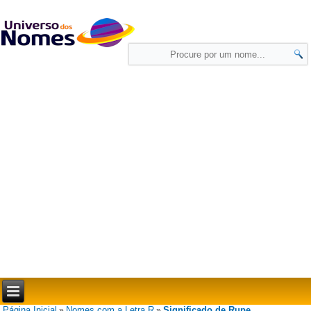
Página Inicial
Nomes com a Letra R
Significado de Rupe
»
»