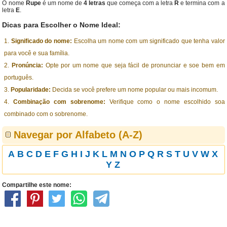
O nome
Rupe
é um nome de
4 letras
que começa com a letra
R
e termina com a
letra
E
.
Dicas para Escolher o Nome Ideal:
Significado do nome:
Escolha um nome com um significado que tenha valor
para você e sua família.
Pronúncia:
Opte por um nome que seja fácil de pronunciar e soe bem em
português.
Popularidade:
Decida se você prefere um nome popular ou mais incomum.
Combinação com sobrenome:
Verifique como o nome escolhido soa
combinado com o sobrenome.
Navegar por Alfabeto (A-Z)
A
B
C
D
E
F
G
H
I
J
K
L
M
N
O
P
Q
R
S
T
U
V
W
X
Y
Z
Compartilhe este nome: