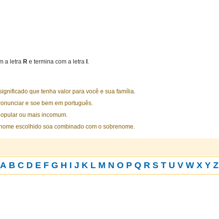
 a letra
R
e termina com a letra
I
.
nificado que tenha valor para você e sua família.
ronunciar e soe bem em português.
opular ou mais incomum.
 nome escolhido soa combinado com o sobrenome.
A
B
C
D
E
F
G
H
I
J
K
L
M
N
O
P
Q
R
S
T
U
V
W
X
Y