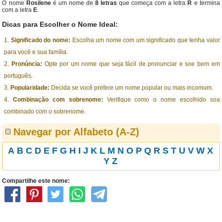
O nome
Rosilene
é um nome de
8 letras
que começa com a letra
R
e termina
com a letra
E
.
Dicas para Escolher o Nome Ideal:
Significado do nome:
Escolha um nome com um significado que tenha valor
para você e sua família.
Pronúncia:
Opte por um nome que seja fácil de pronunciar e soe bem em
português.
Popularidade:
Decida se você prefere um nome popular ou mais incomum.
Combinação com sobrenome:
Verifique como o nome escolhido soa
combinado com o sobrenome.
Navegar por Alfabeto (A-Z)
A
B
C
D
E
F
G
H
I
J
K
L
M
N
O
P
Q
R
S
T
U
V
W
X
Y
Z
Compartilhe este nome: