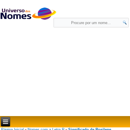
Página Inicial
Nomes com a Letra R
Significado de Rosilene
»
»