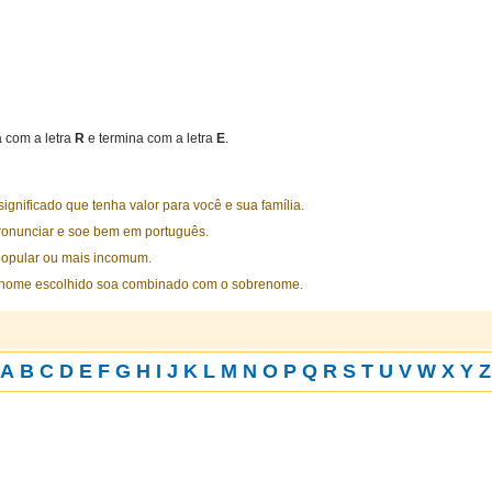
com a letra
R
e termina com a letra
E
.
nificado que tenha valor para você e sua família.
ronunciar e soe bem em português.
opular ou mais incomum.
 nome escolhido soa combinado com o sobrenome.
A
B
C
D
E
F
G
H
I
J
K
L
M
N
O
P
Q
R
S
T
U
V
W
X
Y