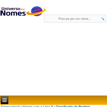
Página Inicial
Nomes com a Letra R
Significado de Roshini
»
»