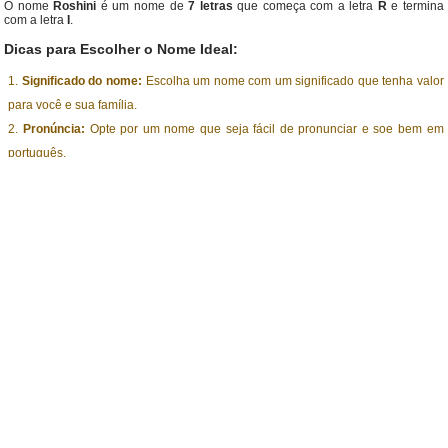
O nome
Roshini
é um nome de
7 letras
que começa com a letra
R
e termina
com a letra
I
.
Dicas para Escolher o Nome Ideal:
Significado do nome:
Escolha um nome com um significado que tenha valor
para você e sua família.
Pronúncia:
Opte por um nome que seja fácil de pronunciar e soe bem em
português.
Popularidade:
Decida se você prefere um nome popular ou mais incomum.
Combinação com sobrenome:
Verifique como o nome escolhido soa
combinado com o sobrenome.
Navegar por Alfabeto (A-Z)
A
B
C
D
E
F
G
H
I
J
K
L
M
N
O
P
Q
R
S
T
U
V
W
X
Y
Z
Compartilhe este nome: