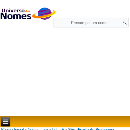
Página Inicial
Nomes com a Letra R
Significado de Roshawna
»
»