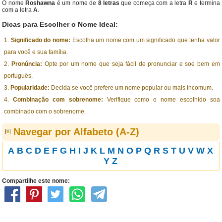
O nome
Roshawna
é um nome de
8 letras
que começa com a letra
R
e termina
com a letra
A
.
Dicas para Escolher o Nome Ideal:
Significado do nome:
Escolha um nome com um significado que tenha valor
para você e sua família.
Pronúncia:
Opte por um nome que seja fácil de pronunciar e soe bem em
português.
Popularidade:
Decida se você prefere um nome popular ou mais incomum.
Combinação com sobrenome:
Verifique como o nome escolhido soa
combinado com o sobrenome.
Navegar por Alfabeto (A-Z)
A
B
C
D
E
F
G
H
I
J
K
L
M
N
O
P
Q
R
S
T
U
V
W
X
Y
Z
Compartilhe este nome: