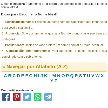
O nome
Roselina
é um nome de
8 letras
que começa com a letra
R
e termina
com a letra
A
.
Dicas para Escolher o Nome Ideal:
Significado do nome:
Escolha um nome com um significado que tenha valor
para você e sua família.
Pronúncia:
Opte por um nome que seja fácil de pronunciar e soe bem em
português.
Popularidade:
Decida se você prefere um nome popular ou mais incomum.
Combinação com sobrenome:
Verifique como o nome escolhido soa
combinado com o sobrenome.
Navegar por Alfabeto (A-Z)
A
B
C
D
E
F
G
H
I
J
K
L
M
N
O
P
Q
R
S
T
U
V
W
X
Y
Z
Compartilhe este nome: