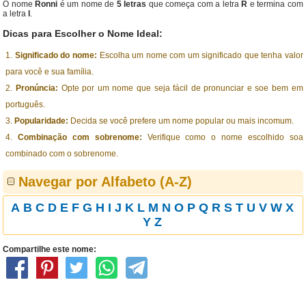
O nome
Ronni
é um nome de
5 letras
que começa com a letra
R
e termina com
a letra
I
.
Dicas para Escolher o Nome Ideal:
Significado do nome:
Escolha um nome com um significado que tenha valor
para você e sua família.
Pronúncia:
Opte por um nome que seja fácil de pronunciar e soe bem em
português.
Popularidade:
Decida se você prefere um nome popular ou mais incomum.
Combinação com sobrenome:
Verifique como o nome escolhido soa
combinado com o sobrenome.
Navegar por Alfabeto (A-Z)
A
B
C
D
E
F
G
H
I
J
K
L
M
N
O
P
Q
R
S
T
U
V
W
X
Y
Z
Compartilhe este nome: