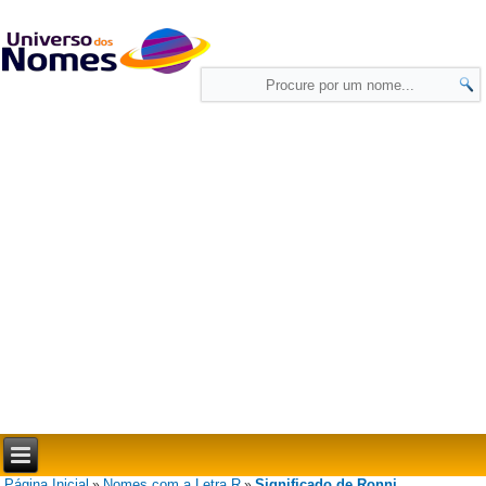
Página Inicial
Nomes com a Letra R
Significado de Ronni
»
»