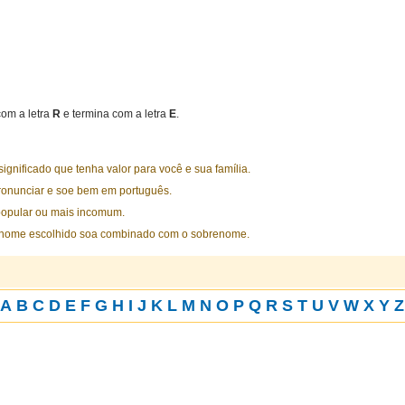
om a letra
R
e termina com a letra
E
.
nificado que tenha valor para você e sua família.
ronunciar e soe bem em português.
opular ou mais incomum.
 nome escolhido soa combinado com o sobrenome.
A
B
C
D
E
F
G
H
I
J
K
L
M
N
O
P
Q
R
S
T
U
V
W
X
Y