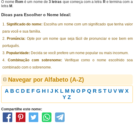
O nome
Rom
é um nome de
3 letras
que começa com a letra
R
e termina com a
letra
M
.
Dicas para Escolher o Nome Ideal:
Significado do nome:
Escolha um nome com um significado que tenha valor
para você e sua família.
Pronúncia:
Opte por um nome que seja fácil de pronunciar e soe bem em
português.
Popularidade:
Decida se você prefere um nome popular ou mais incomum.
Combinação com sobrenome:
Verifique como o nome escolhido soa
combinado com o sobrenome.
Navegar por Alfabeto (A-Z)
A
B
C
D
E
F
G
H
I
J
K
L
M
N
O
P
Q
R
S
T
U
V
W
X
Y
Z
Compartilhe este nome: