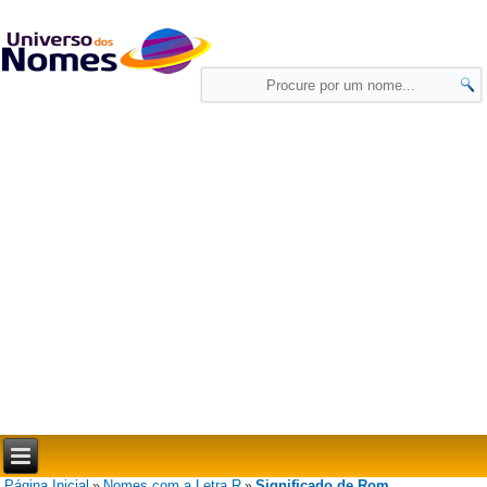
Página Inicial
Nomes com a Letra R
Significado de Rom
»
»