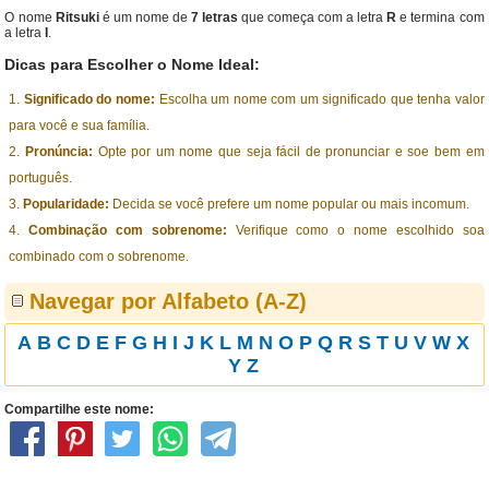
O nome
Ritsuki
é um nome de
7 letras
que começa com a letra
R
e termina com
a letra
I
.
Dicas para Escolher o Nome Ideal:
Significado do nome:
Escolha um nome com um significado que tenha valor
para você e sua família.
Pronúncia:
Opte por um nome que seja fácil de pronunciar e soe bem em
português.
Popularidade:
Decida se você prefere um nome popular ou mais incomum.
Combinação com sobrenome:
Verifique como o nome escolhido soa
combinado com o sobrenome.
Navegar por Alfabeto (A-Z)
A
B
C
D
E
F
G
H
I
J
K
L
M
N
O
P
Q
R
S
T
U
V
W
X
Y
Z
Compartilhe este nome: