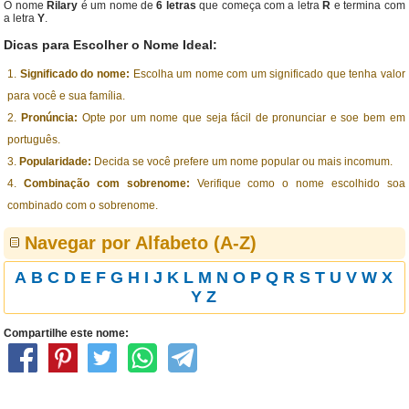
O nome
Rilary
é um nome de
6 letras
que começa com a letra
R
e termina com
a letra
Y
.
Dicas para Escolher o Nome Ideal:
Significado do nome:
Escolha um nome com um significado que tenha valor
para você e sua família.
Pronúncia:
Opte por um nome que seja fácil de pronunciar e soe bem em
português.
Popularidade:
Decida se você prefere um nome popular ou mais incomum.
Combinação com sobrenome:
Verifique como o nome escolhido soa
combinado com o sobrenome.
Navegar por Alfabeto (A-Z)
A
B
C
D
E
F
G
H
I
J
K
L
M
N
O
P
Q
R
S
T
U
V
W
X
Y
Z
Compartilhe este nome: