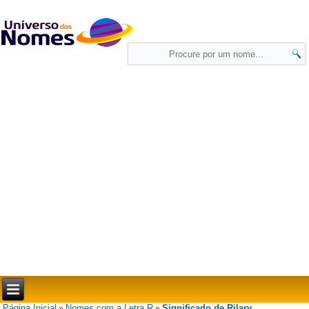
Página Inicial
Nomes com a Letra R
Significado de Rilary
»
»