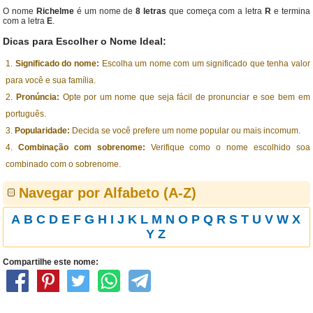
O nome
Richelme
é um nome de
8 letras
que começa com a letra
R
e termina
com a letra
E
.
Dicas para Escolher o Nome Ideal:
Significado do nome:
Escolha um nome com um significado que tenha valor
para você e sua família.
Pronúncia:
Opte por um nome que seja fácil de pronunciar e soe bem em
português.
Popularidade:
Decida se você prefere um nome popular ou mais incomum.
Combinação com sobrenome:
Verifique como o nome escolhido soa
combinado com o sobrenome.
Navegar por Alfabeto (A-Z)
A
B
C
D
E
F
G
H
I
J
K
L
M
N
O
P
Q
R
S
T
U
V
W
X
Y
Z
Compartilhe este nome: