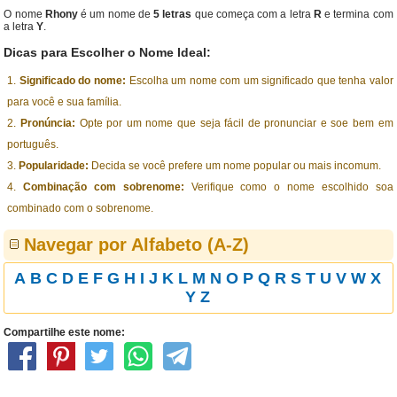
O nome
Rhony
é um nome de
5 letras
que começa com a letra
R
e termina com
a letra
Y
.
Dicas para Escolher o Nome Ideal:
Significado do nome:
Escolha um nome com um significado que tenha valor
para você e sua família.
Pronúncia:
Opte por um nome que seja fácil de pronunciar e soe bem em
português.
Popularidade:
Decida se você prefere um nome popular ou mais incomum.
Combinação com sobrenome:
Verifique como o nome escolhido soa
combinado com o sobrenome.
Navegar por Alfabeto (A-Z)
A
B
C
D
E
F
G
H
I
J
K
L
M
N
O
P
Q
R
S
T
U
V
W
X
Y
Z
Compartilhe este nome: