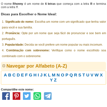
O nome
Rhonny
é um nome de
6 letras
que começa com a letra
R
e termina
com a letra
Y
.
Dicas para Escolher o Nome Ideal:
Significado do nome:
Escolha um nome com um significado que tenha valor
para você e sua família.
Pronúncia:
Opte por um nome que seja fácil de pronunciar e soe bem em
português.
Popularidade:
Decida se você prefere um nome popular ou mais incomum.
Combinação com sobrenome:
Verifique como o nome escolhido soa
combinado com o sobrenome.
Navegar por Alfabeto (A-Z)
A
B
C
D
E
F
G
H
I
J
K
L
M
N
O
P
Q
R
S
T
U
V
W
X
Y
Z
Compartilhe este nome: