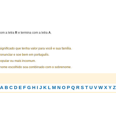
om a letra
R
e termina com a letra
A
.
nificado que tenha valor para você e sua família.
ronunciar e soe bem em português.
opular ou mais incomum.
 nome escolhido soa combinado com o sobrenome.
A
B
C
D
E
F
G
H
I
J
K
L
M
N
O
P
Q
R
S
T
U
V
W
X
Y