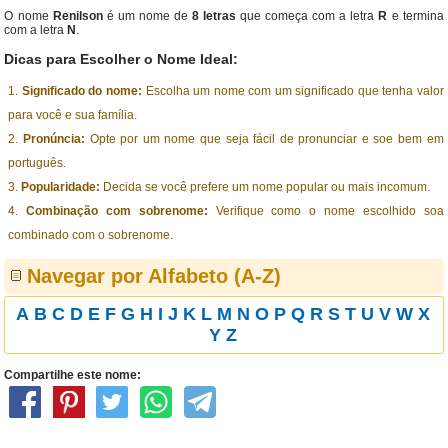
O nome
Renilson
é um nome de
8 letras
que começa com a letra
R
e termina
com a letra
N
.
Dicas para Escolher o Nome Ideal:
Significado do nome:
Escolha um nome com um significado que tenha valor
para você e sua família.
Pronúncia:
Opte por um nome que seja fácil de pronunciar e soe bem em
português.
Popularidade:
Decida se você prefere um nome popular ou mais incomum.
Combinação com sobrenome:
Verifique como o nome escolhido soa
combinado com o sobrenome.
Navegar por Alfabeto (A-Z)
A
B
C
D
E
F
G
H
I
J
K
L
M
N
O
P
Q
R
S
T
U
V
W
X
Y
Z
Compartilhe este nome: