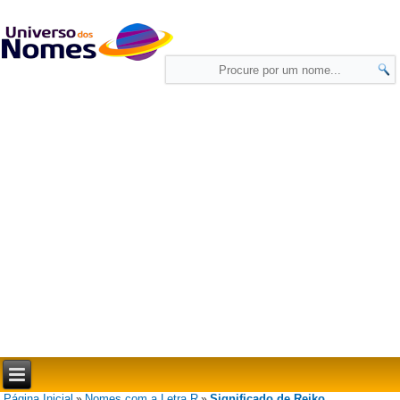
Página Inicial
Nomes com a Letra R
Significado de Reiko
»
»