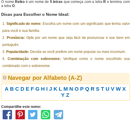
O nome
Reiko
é um nome de
5 letras
que começa com a letra
R
e termina com
a letra
O
.
Dicas para Escolher o Nome Ideal:
Significado do nome:
Escolha um nome com um significado que tenha valor
para você e sua família.
Pronúncia:
Opte por um nome que seja fácil de pronunciar e soe bem em
português.
Popularidade:
Decida se você prefere um nome popular ou mais incomum.
Combinação com sobrenome:
Verifique como o nome escolhido soa
combinado com o sobrenome.
Navegar por Alfabeto (A-Z)
A
B
C
D
E
F
G
H
I
J
K
L
M
N
O
P
Q
R
S
T
U
V
W
X
Y
Z
Compartilhe este nome: