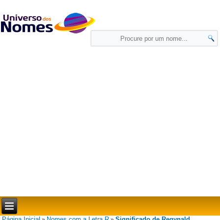
Página Inicial
Nomes com a Letra R
Significado de Regynald
»
»