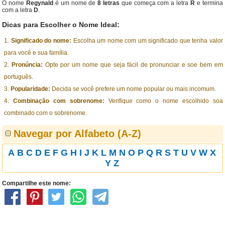
O nome
Regynald
é um nome de
8 letras
que começa com a letra
R
e termina
com a letra
D
.
Dicas para Escolher o Nome Ideal:
Significado do nome:
Escolha um nome com um significado que tenha valor
para você e sua família.
Pronúncia:
Opte por um nome que seja fácil de pronunciar e soe bem em
português.
Popularidade:
Decida se você prefere um nome popular ou mais incomum.
Combinação com sobrenome:
Verifique como o nome escolhido soa
combinado com o sobrenome.
Navegar por Alfabeto (A-Z)
A
B
C
D
E
F
G
H
I
J
K
L
M
N
O
P
Q
R
S
T
U
V
W
X
Y
Z
Compartilhe este nome: